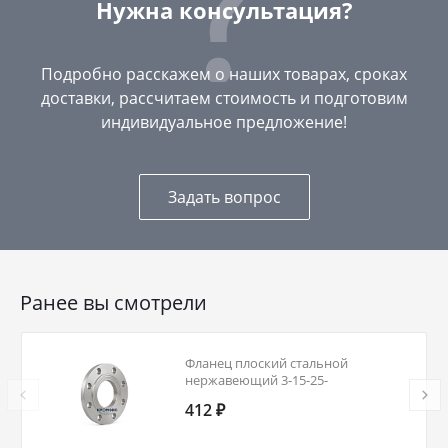
Нужна консультация?
Подробно расскажем о наших товарах, сроках
доставки, рассчитаем стоимость и подготовим
индивидуальное предложение!
Задать вопрос
Ранее вы смотрели
Фланец плоский стальной
нержавеющий 3-15-25-
10Х17Н13М2Т ГОСТ 12820-80 Ду 15
412 ₽
Ру 25