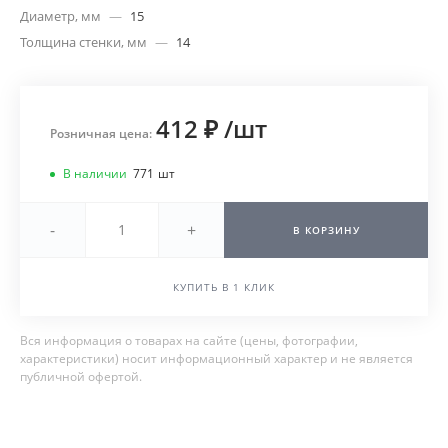
Диаметр, мм
—
15
Толщина стенки, мм
—
14
412 ₽
/
шт
Розничная цена:
В наличии
771
шт
-
+
В КОРЗИНУ
КУПИТЬ В 1 КЛИК
Вся информация о товарах на сайте (цены, фотографии,
характеристики) носит информационный характер и не является
публичной офертой.