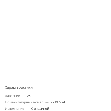
Характеристики
Давление
—
25
Номенклатурный номер
—
КР197294
Исполнение
—
С впадиной