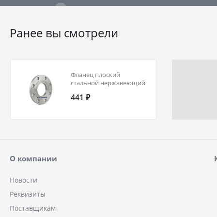
Ранее вы смотрели
Фланец плоский
стальной нержавеющий
2-25-16-10Х17Н13М2Т
441 ₽
ГОСТ 12820-80 Ду 25 Ру
16
О компании
Новости
Реквизиты
Поставщикам