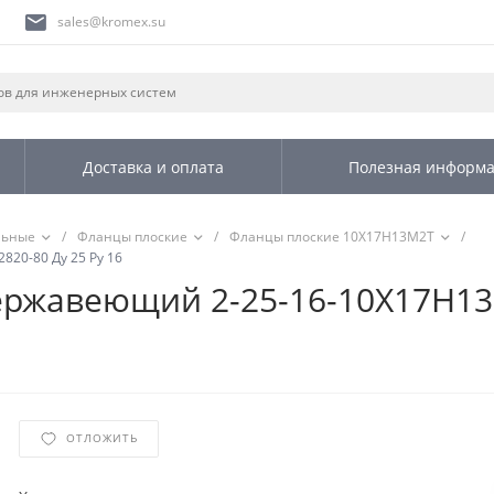
sales@kromex.su
Доставка и оплата
Полезная информ
льные
/
Фланцы плоские
/
Фланцы плоские 10Х17Н13М2Т
/
20-80 Ду 25 Ру 16
ржавеющий 2-25-16-10Х17Н13М
ОТЛОЖИТЬ