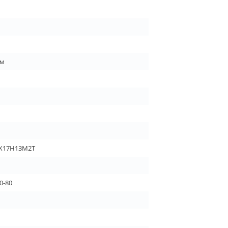
ом
0Х17Н13М2Т
0-80