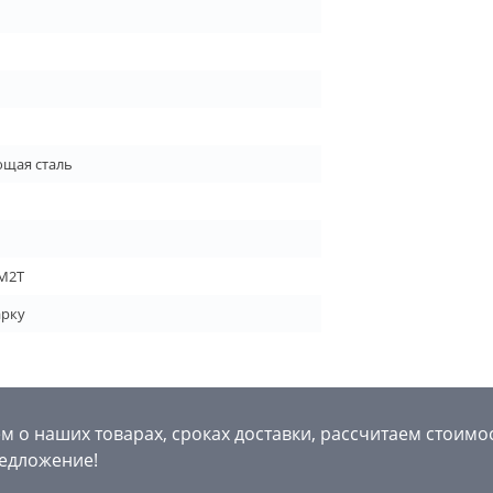
щая сталь
М2Т
арку
 о наших товарах, сроках доставки, рассчитаем стоимо
едложение!