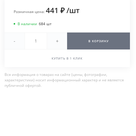
441 ₽
/
шт
Розничная цена:
В наличии
684
шт
-
+
В КОРЗИНУ
КУПИТЬ В 1 КЛИК
Вся информация о товарах на сайте (цены, фотографии,
характеристики) носит информационный характер и не является
публичной офертой.