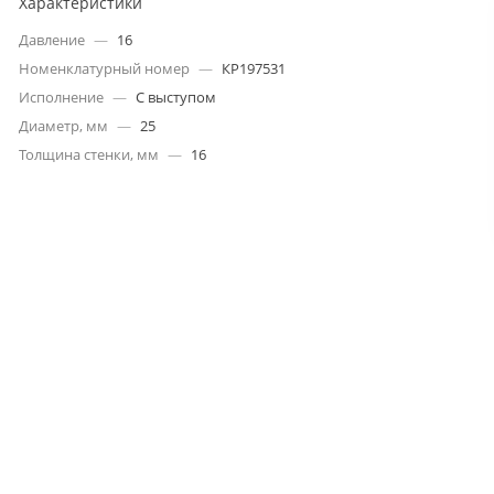
Характеристики
Давление
—
16
Номенклатурный номер
—
КР197531
Исполнение
—
С выступом
Диаметр, мм
—
25
Толщина стенки, мм
—
16