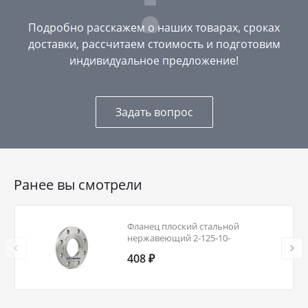
Подробно расскажем о наших товарах, сроках
доставки, рассчитаем стоимость и подготовим
индивидуальное предложение!
Задать вопрос
Ранее вы смотрели
Фланец плоский стальной
нержавеющий 2-125-10-
10Х17Н13М2Т ГОСТ 12820-80 Ду 125
408 ₽
Ру 10