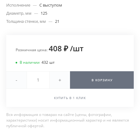
Исполнение
—
С выступом
Диаметр, мм
—
125
Толщина стенки, мм
—
21
408 ₽
/
шт
Розничная цена:
В наличии
432
шт
-
+
В КОРЗИНУ
КУПИТЬ В 1 КЛИК
Вся информация о товарах на сайте (цены, фотографии,
характеристики) носит информационный характер и не является
публичной офертой.