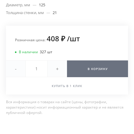
Диаметр, мм
—
125
Толщина стенки, мм
—
21
408 ₽
/
шт
Розничная цена:
В наличии
327
шт
-
+
В КОРЗИНУ
КУПИТЬ В 1 КЛИК
Вся информация о товарах на сайте (цены, фотографии,
характеристики) носит информационный характер и не является
публичной офертой.