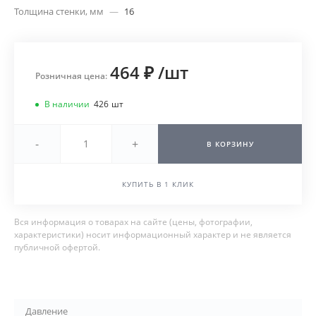
Толщина стенки, мм
—
16
464 ₽
/
шт
Розничная цена:
В наличии
426
шт
-
+
В КОРЗИНУ
КУПИТЬ В 1 КЛИК
Вся информация о товарах на сайте (цены, фотографии,
характеристики) носит информационный характер и не является
публичной офертой.
Давление