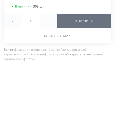
В наличии
308
шт
-
+
В КОРЗИНУ
КУПИТЬ В 1 КЛИК
Вся информация о товарах на сайте (цены, фотографии,
характеристики) носит информационный характер и не является
публичной офертой.