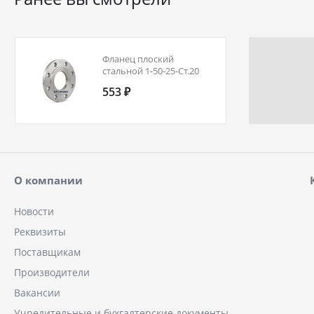
Фланец плоский
стальной 1-50-25-Ст.20
ГОСТ 12820-80 Ду 50 Ру
553 ₽
25
О компании
Новости
Реквизиты
Поставщикам
Производители
Вакансии
Учредительные и бухгалтерские документы