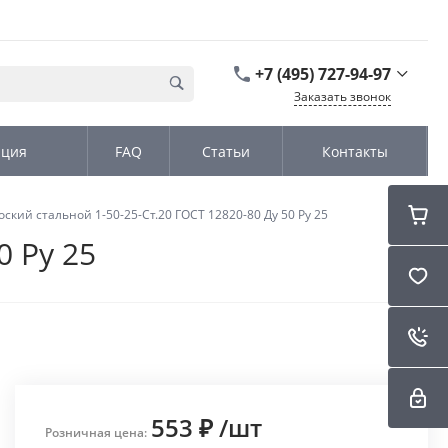
+7 (495) 727-94-97
Заказать звонок
+7 (495) 727-94-97
ация
FAQ
Статьи
Контакты
г. Москва,
Дмитровское шоссе
дом д. 100, стр.2, офис
31152
ский стальной 1-50-25-Ст.20 ГОСТ 12820-80 Ду 50 Ру 25
Пн-Чт: 9:00-18:00 Пт
09:00-17:00 Cб-Вс:
0 Ру 25
Выходной
sales@kromex.su
553 ₽
/
шт
Розничная цена: