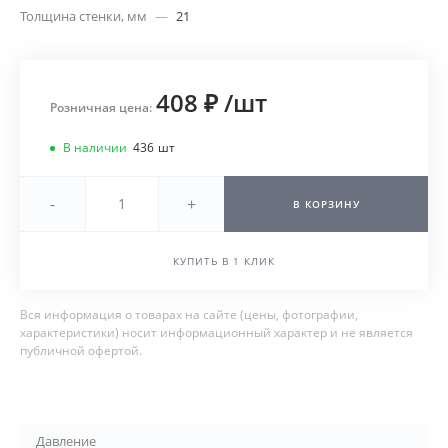
Толщина стенки, мм
—
21
408 ₽
/
шт
Розничная цена:
В наличии
436
шт
-
+
В КОРЗИНУ
КУПИТЬ В 1 КЛИК
Вся информация о товарах на сайте (цены, фотографии,
характеристики) носит информационный характер и не является
публичной офертой.
Давление