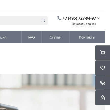
+7 (495) 727-94-97
Заказать звонок
+7 (495) 727-94-97
ация
FAQ
Статьи
Контакты
г. Москва,
Дмитровское шоссе
дом д. 100, стр.2, офис
31152
Пн-Чт: 9:00-18:00 Пт
09:00-17:00 Cб-Вс:
Выходной
sales@kromex.su