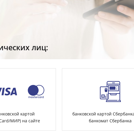
ических лиц:
анковской картой
банковской картой Сбербанк
rСard/МИР) на сайте
банкомат Сбербанка