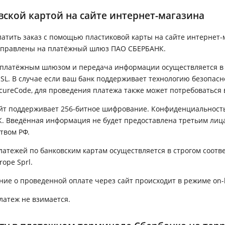
вской картой на сайте интернет-магазина
атить заказ с помощью пластиковой карты на сайте интернет-м
аправлены на платёжный шлюз ПАО СБЕРБАНК.
 платёжным шлюзом и передача информации осуществляется 
L. В случае если ваш банк поддерживает технологию безопасно
cureCode, для проведения платежа также может потребоваться 
йт поддерживает 256-битное шифрование. Конфиденциальност
. Введённая информация не будет предоставлена третьим лиц
твом РФ.
атежей по банковским картам осуществляется в строгом соответ
rope Sprl.
е о проведенной оплате через сайт происходит в режиме on-l
латеж не взимается.