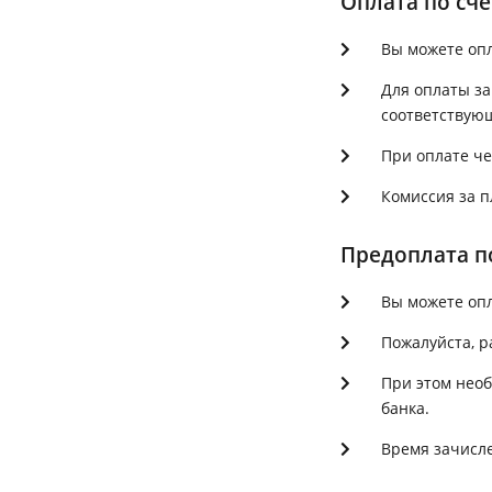
Оплата по сч
Вы можете опл
Для оплаты за
соответствую
При оплате че
Комиссия за п
Предоплата по
Вы можете опл
Пожалуйста, р
При этом необ
банка.
Время зачисле