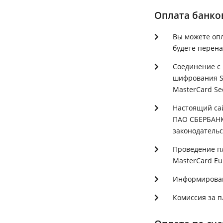
Оплата банко
Вы можете опл
будете перен
Соединение с
шифрования SS
MasterCard Se
Настоящий са
ПАО СБЕРБАНК
законодательс
Проведение пл
MasterCard Eu
Информировани
Комиссия за п