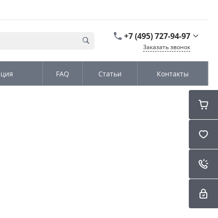
+7 (495) 727-94-97
Заказать звонок
+7 (495) 727-94-97
ация
FAQ
Статьи
Контакты
г. Москва,
Дмитровское шоссе
дом д. 100, стр.2, офис
31152
Пн-Чт: 9:00-18:00 Пт
09:00-17:00 Cб-Вс:
Выходной
sales@kromex.su