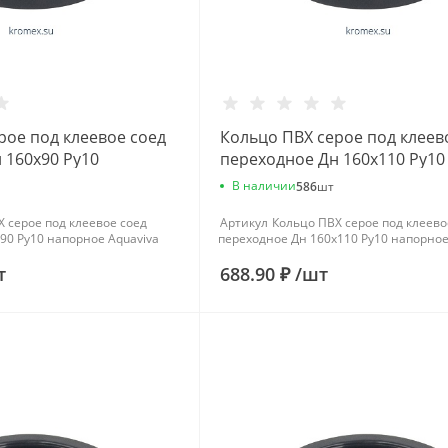
рое под клеевое соед
Кольцо ПВХ серое под клеев
 160х90 Ру10
переходное Дн 160х110 Ру10
viva
напорное Aquaviva
В наличии
586
шт
 серое под клеевое соед
Артикул
Кольцо ПВХ серое под клеево
90 Ру10 напорное Aquaviva
переходное Дн 160х110 Ру10 напорное
т
688.90 ₽
/
шт