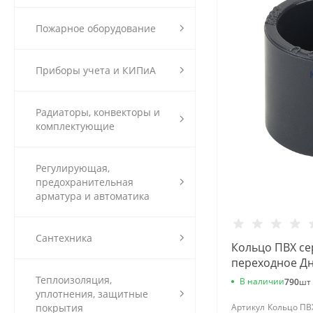
Пожарное оборудование
Приборы учета и КИПиА
Радиаторы, конвекторы и
комплектующие
Регулирующая,
предохранительная
арматура и автоматика
Сантехника
Кольцо ПВХ се
переходное Дн
напорное Aqua
Теплоизоляция,
В наличии
790
шт
уплотнения, защитные
покрытия
Артикул
Кольцо ПВХ