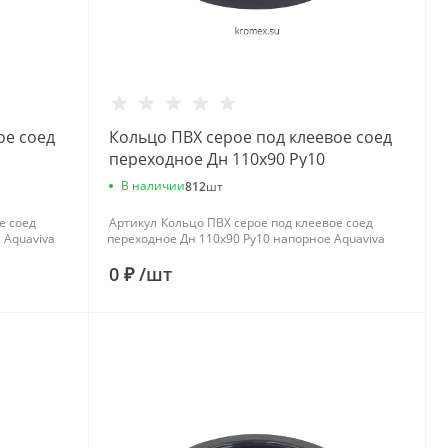
ое соед
Кольцо ПВХ серое под клеевое соед
переходное Дн 110х90 Ру10
напорное Aquaviva
В наличии
812
шт
е соед
Артикул
Кольцо ПВХ серое под клеевое соед
 Aquaviva
переходное Дн 110х90 Ру10 напорное Aquaviva
0 ₽
/
шт