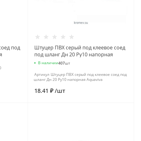
соед под
Штуцер ПВХ серый под клеевое соед
я
под шланг Дн 20 Ру10 напорная
Aquaviva
В наличии
407
шт
0
Артикул
Штуцер ПВХ серый под клеевое соед под
шланг Дн 20 Ру10 напорная Aquaviva
18.41 ₽
/
шт