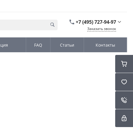
+7 (495) 727-94-97
Заказать звонок
+7 (495) 727-94-97
ация
FAQ
Статьи
Контакты
г. Москва,
Дмитровское шоссе
дом д. 100, стр.2, офис
31152
Пн-Чт: 9:00-18:00 Пт
09:00-17:00 Cб-Вс:
Выходной
sales@kromex.su