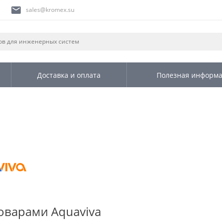
sales@kromex.su
Доставка и оплата
Полезная информ
товарами Aquaviva