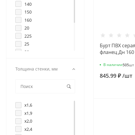
140
150
160
20
225
25
Бурт ПВХ серая
фланец Дн 160
32
Aquaviva BRT1
40
В наличии
505
шт
50
Толщина стенки, мм
845.99 ₽
/
шт
63
75
90
х1,6
х1,9
х2,0
х2,4