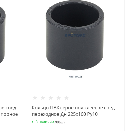
ое соед
Кольцо ПВХ серое под клеевое соед
апорное
переходное Дн 225х160 Ру10
напорное Aquaviva
В наличии
700
шт