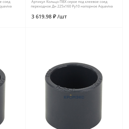
е соед
Артикул
Кольцо ПВХ серое под клеевое соед
quaviva
переходное Дн 225х160 Ру10 напорное Aquaviva
3 619.98 ₽
/
шт