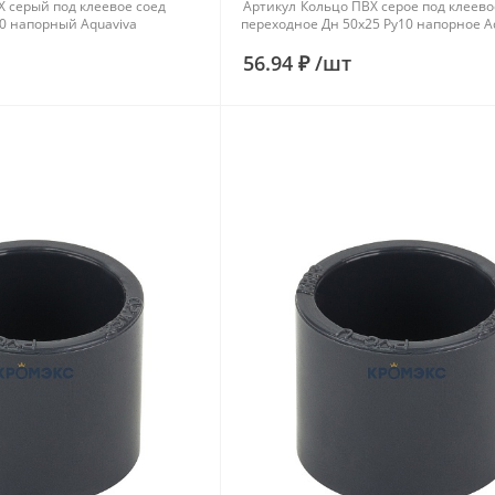
Х серый под клеевое соед
Артикул
Кольцо ПВХ серое под клеево
0 напорный Aquaviva
переходное Дн 50х25 Ру10 напорное A
56.94 ₽
/
шт