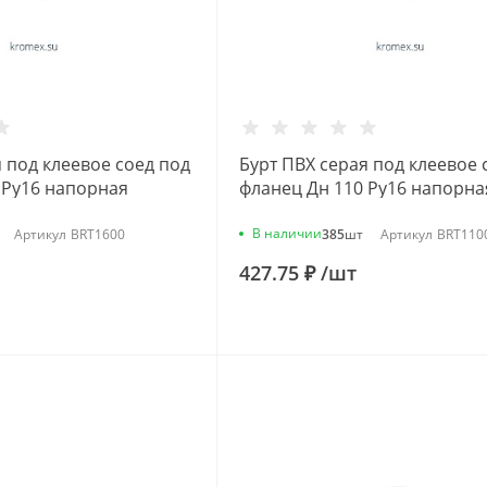
 под клеевое соед под
Бурт ПВХ серая под клеевое 
 Ру16 напорная
фланец Дн 110 Ру16 напорна
600
Aquaviva BRT1100
В наличии
Артикул
BRT1600
385
шт
Артикул
BRT110
427.75 ₽
/
шт