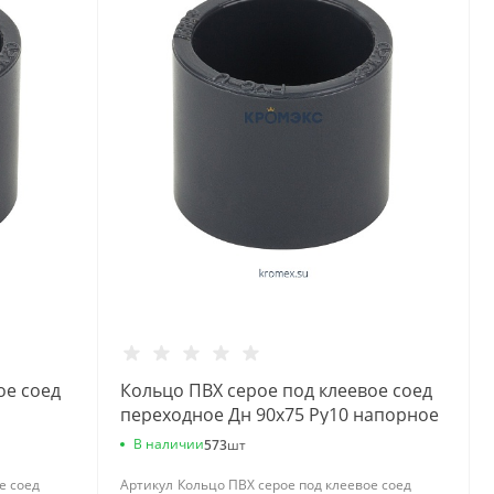
ое соед
Кольцо ПВХ серое под клеевое соед
переходное Дн 90х75 Ру10 напорное
Aquaviva
В наличии
573
шт
е соед
Артикул
Кольцо ПВХ серое под клеевое соед