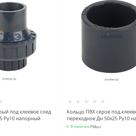
рый под клеевое соед
Кольцо ПВХ серое под клеев
5 Ру10 напорный
переходное Дн 50х25 Ру10 н
Aquaviva
В наличии
710
шт