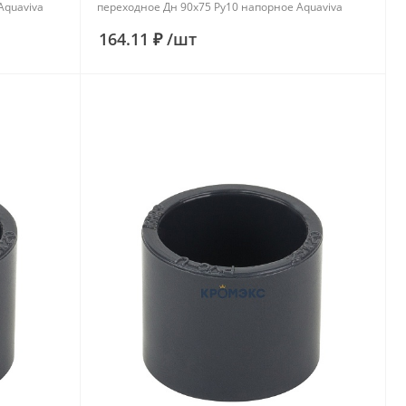
Aquaviva
переходное Дн 90х75 Ру10 напорное Aquaviva
164.11 ₽
/
шт