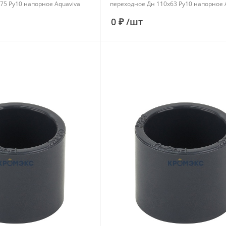
75 Ру10 напорное Aquaviva
переходное Дн 110х63 Ру10 напорное 
0 ₽
/
шт