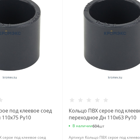
рое под клеевое соед
Кольцо ПВХ серое под клеев
 110х75 Ру10
переходное Дн 110х63 Ру10
viva
напорное Aquaviva
В наличии
604
шт
 серое под клеевое соед
Артикул
Кольцо ПВХ серое под клеево