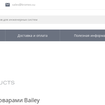
sales@kromex.su
Доставка и оплата
Полезная информ
оварами Bailey