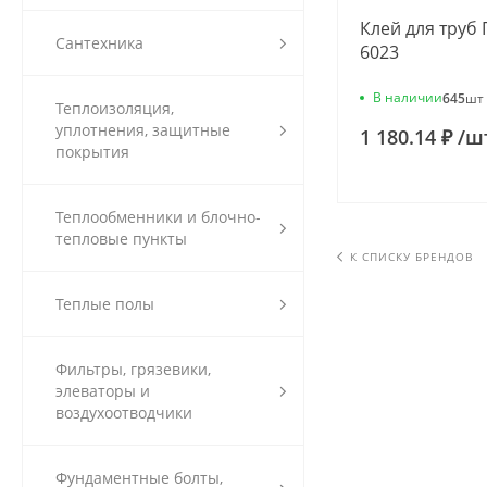
Клей для труб П
Сантехника
6023
В наличии
645
шт
Теплоизоляция,
уплотнения, защитные
1 180.14 ₽
/
ш
покрытия
Теплообменники и блочно-
тепловые пункты
К СПИСКУ БРЕНДОВ
Теплые полы
Фильтры, грязевики,
элеваторы и
воздухоотводчики
Фундаментные болты,