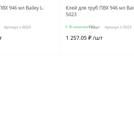
ВХ 946 мл Bailey L-
Клей для труб ПВХ 946 мл Bail
5023
В наличии
Артикул
L-6023
743
шт
Артикул
L-5023
т
1 257.05 ₽
/
шт