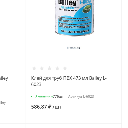
iley
Клей для труб ПВХ 473 мл Bailey L-
6023
В наличии
776
шт
Артикул
L-6023
iley
586.87 ₽
/
шт