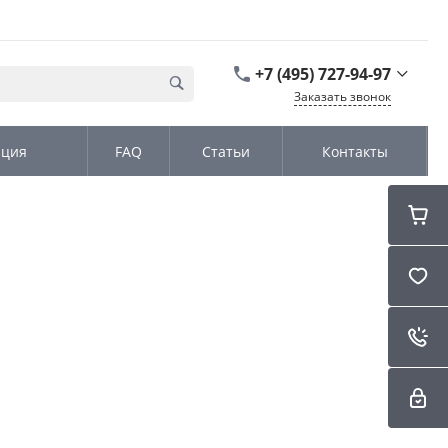
+7 (495) 727-94-97
Заказать звонок
+7 (495) 727-94-97
ация
FAQ
Статьи
Контакты
г. Москва,
Дмитровское шоссе
дом д. 100, стр.2, офис
31152
Пн-Чт: 9:00-18:00 Пт
09:00-17:00 Cб-Вс:
Выходной
sales@kromex.su