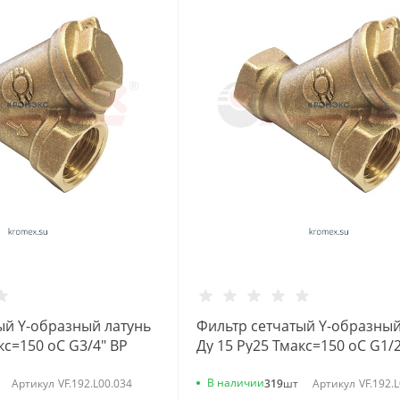
ый Y-образный латунь
Фильтр сетчатый Y-образный
кс=150 oC G3/4" ВР
Ду 15 Ру25 Тмакс=150 oC G1/2
ломбу VALFEX
46Б5фт1 под пломбу VALFEX
VF.192.L00.012
В наличии
Артикул
VF.192.L00.034
319
шт
Артикул
VF.192.