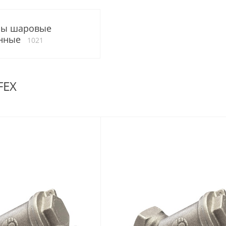
ны шаровые
унные
1021
FEX