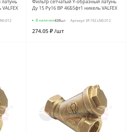
 латунь
Фильтр сетчатый Y-образный латунь
ь VALFEX
Ду 15 Ру16 ВР 46Б5фт1 никель VALFEX
VF.192.LN0.012
В наличии
LN0.012
439
шт
Артикул
VF.192.LN0.012
274.05 ₽
/
шт