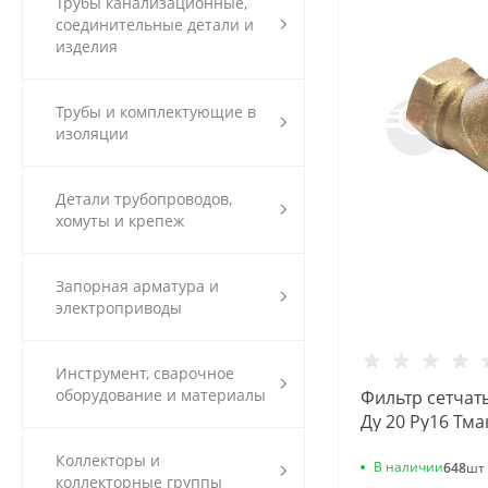
Трубы канализационные,
соединительные детали и
изделия
Трубы и комплектующие в
изоляции
Детали трубопроводов,
хомуты и крепеж
Запорная арматура и
электроприводы
Инструмент, сварочное
оборудование и материалы
Фильтр сетчат
Ду 20 Ру16 Тма
46Б5фт1 под п
Коллекторы и
VF.192.L00.034
В наличии
648
шт
коллекторные группы