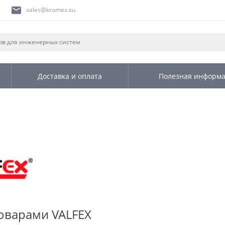
sales@kromex.su
Доставка и оплата
Полезная информ
товарами VALFEX