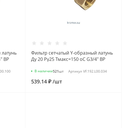
 латунь
Фильтр сетчатый Y-образный латунь
" ВР
Ду 20 Ру25 Тмакс=150 oC G3/4" ВР
46Б5фт1 под пломбу VALFEX
VF.192.L00.034
В наличии
L00.100
521
шт
Артикул
VF.192.L00.034
539.14 ₽
/
шт