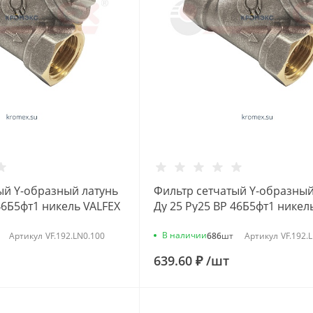
ый Y-образный латунь
Фильтр сетчатый Y-образный
46Б5фт1 никель VALFEX
Ду 25 Ру25 ВР 46Б5фт1 никел
VF.192.LN0.100
В наличии
Артикул
VF.192.LN0.100
686
шт
Артикул
VF.192.
639.60 ₽
/
шт