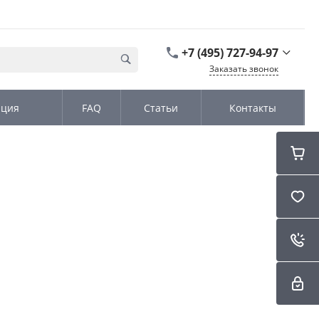
+7 (495) 727-94-97
Заказать звонок
+7 (495) 727-94-97
ация
FAQ
Статьи
Контакты
г. Москва,
Дмитровское шоссе
дом д. 100, стр.2, офис
31152
Пн-Чт: 9:00-18:00 Пт
09:00-17:00 Cб-Вс:
Выходной
sales@kromex.su