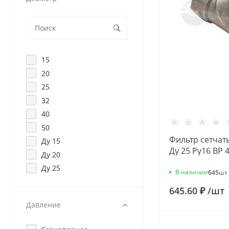
15
20
25
32
40
50
Фильтр сетчат
Ду 15
Ду 25 Ру16 ВР 
Ду 20
VF.192.LN0.100
Ду 25
В наличии
645
шт
645.60 ₽
/
шт
Давление