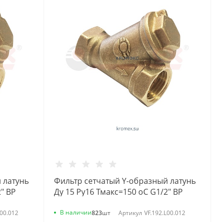
 латунь
Фильтр сетчатый Y-образный латунь
" ВР
Ду 15 Ру16 Тмакс=150 oC G1/2" ВР
46Б5фт1 под пломбу VALFEX
VF.192.L00.012
В наличии
L00.012
823
шт
Артикул
VF.192.L00.012