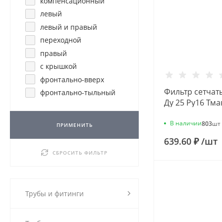
компенсационный
левый
левый и правый
переходной
правый
с крышкой
фронтально-вверх
Фильтр сетчат
фронтально-тыльный
Ду 25 Ру16 Тма
46Б5фт1 под п
VF.192.L00.100
В наличии
803
шт
ПРИМЕНИТЬ
639.60 ₽
/
шт
СБРОСИТЬ ФИЛЬТР
Трубы и фитинги