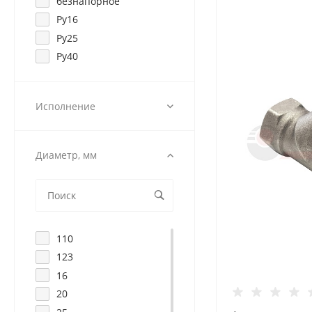
безнапорное
Ру16
Ру25
Ру40
Исполнение
Диаметр, мм
110
123
16
20