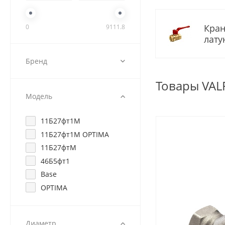
Кра
0
9111.8
лат
Бренд
Товары VAL
Модель
11Б27фт1М
11Б27фт1М OPTIMA
11Б27фтМ
46Б5фт1
Base
OPTIMA
Диаметр