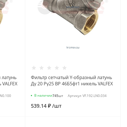
 латунь
Фильтр сетчатый Y-образный латунь
ь VALFEX
Ду 20 Ру25 ВР 46Б5фт1 никель VALFEX
VF.192.LN0.034
В наличии
LN0.100
745
шт
Артикул
VF.192.LN0.034
539.14 ₽
/
шт