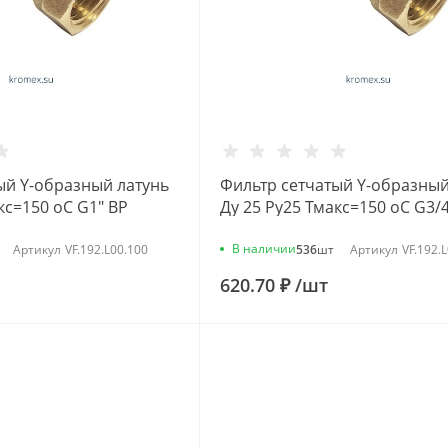
ый Y-образный латунь
Фильтр сетчатый Y-образный
кс=150 oC G1" ВР
Ду 25 Ру25 Тмакс=150 oC G3/4
ломбу VALFEX
46Б5фт1 под пломбу VALFEX
VF.192.L00.100
В наличии
Артикул
VF.192.L00.100
536
шт
Артикул
VF.192.
620.70 ₽
/
шт