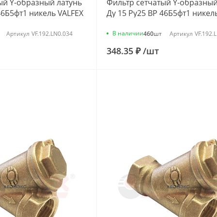
ый Y-образный латунь
Фильтр сетчатый Y-образный
46Б5фт1 никель VALFEX
Ду 15 Ру25 ВР 46Б5фт1 никел
VF.192.LN0.012
В наличии
Артикул
VF.192.LN0.034
460
шт
Артикул
VF.192.
348.35 ₽
/
шт