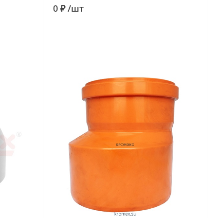
0 ₽
/
шт