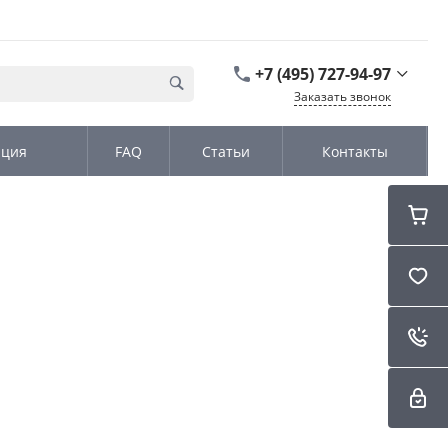
+7 (495) 727-94-97
Заказать звонок
+7 (495) 727-94-97
ация
FAQ
Статьи
Контакты
г. Москва,
Дмитровское шоссе
дом д. 100, стр.2, офис
31152
Пн-Чт: 9:00-18:00 Пт
09:00-17:00 Cб-Вс:
Выходной
sales@kromex.su