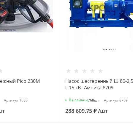
ежный Pico 230M
Насос шестеренный Ш 80-2,5-
с 15 кВт Ампика 8709
В наличии
Артикул
1680
768
шт
Артикул
8709
шт
288 609.75 ₽
/
шт