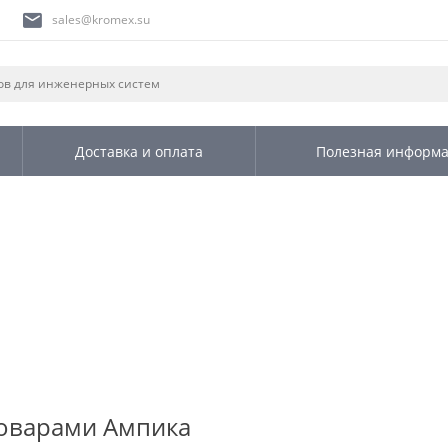
sales@kromex.su
Доставка и оплата
Полезная информ
товарами Ампика