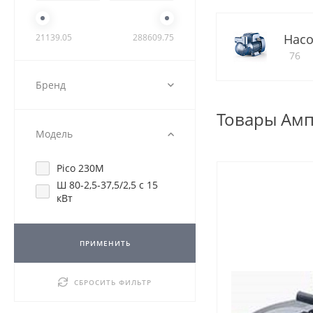
Насо
21139.05
288609.75
76
Бренд
Товары Ам
Модель
Pico 230M
Ш 80-2,5-37,5/2,5 с 15
кВт
ПРИМЕНИТЬ
СБРОСИТЬ ФИЛЬТР